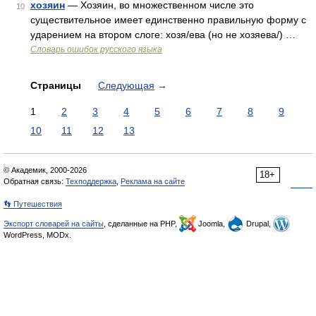
хозяин
— Хозяин, во множественном числе это
10
существительное имеет единственно правильную форму с
ударением на втором слоге: хозя/ева (но не хозяева/) …
Словарь ошибок русского языка
Страницы
Следующая
→
1
2
3
4
5
6
7
8
9
10
11
12
13
© Академик, 2000-2026
18+
Обратная связь:
Техподдержка
,
Реклама на сайте
👣 Путешествия
Экспорт словарей на сайты
, сделанные на PHP,
Joomla,
Drupal,
WordPress, MODx.