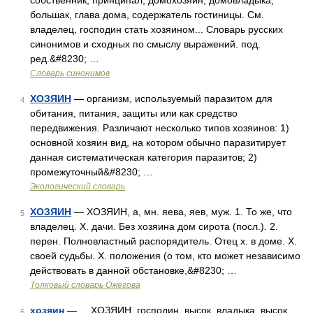
собственник, принципал; домохозяин, домовладыка,
большак, глава дома, содержатель гостиницы. См.
владелец, господин стать хозяином... Словарь русских
синонимов и сходных по смыслу выражений. под.
ред.&#8230; …
Словарь синонимов
ХОЗЯИН
— организм, используемый паразитом для
4
обитания, питания, защиты или как средство
передвижения. Различают несколько типов хозяинов: 1)
основной хозяин вид, на котором обычно паразитирует
данная систематическая категория паразитов; 2)
промежуточный&#8230; …
Экологический словарь
ХОЗЯИН
— ХОЗЯИН, а, мн. яева, яев, муж. 1. То же, что
5
владелец. Х. дачи. Без хозяина дом сирота (посл.). 2.
перен. Полновластный распорядитель. Отец х. в доме. Х.
своей судьбы. Х. положения (о том, кто может независимо
действовать в данной обстановке,&#8230; …
Толковый словарь Ожегова
хозяин
— ХОЗЯИН, господин, высок. владыка, высок.
6