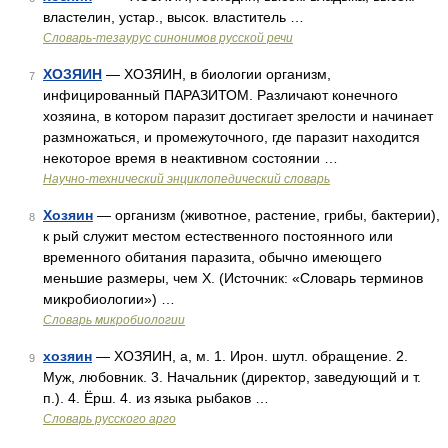
властелин, устар., высок. властитель …
Словарь-тезаурус синонимов русской речи
ХОЗЯИН
— ХОЗЯИН, в биологии организм,
7
инфицированный ПАРАЗИТОМ. Различают конечного
хозяина, в котором паразит достигает зрелости и начинает
размножаться, и промежуточного, где паразит находится
некоторое время в неактивном состоянии …
Научно-технический энциклопедический словарь
Хозяин
— организм (животное, растение, грибы, бактерии),
8
к рый служит местом естественного постоянного или
временного обитания паразита, обычно имеющего
меньшие размеры, чем X. (Источник: «Словарь терминов
микробиологии») …
Словарь микробиологии
хозяин
— ХОЗЯИН, а, м. 1. Ирон. шутл. обращение. 2.
9
Муж, любовник. 3. Начальник (директор, заведующий и т.
п.). 4. Ёрш. 4. из языка рыбаков …
Словарь русского арго